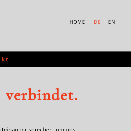
HOME
DE
EN
akt
e
verbindet.
iteinander sprechen, um uns