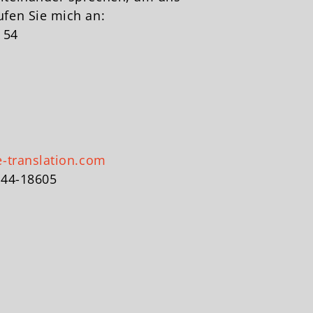
fen Sie mich an:
 54
e-translation.com
844-18605