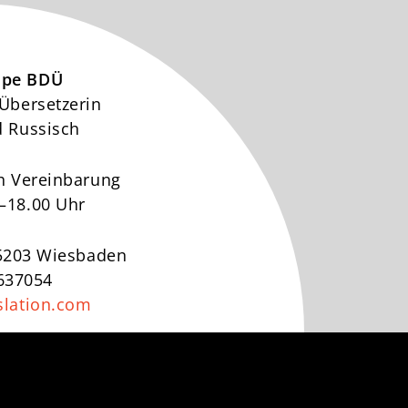
lpe BDÜ
 Übersetzerin
d Russisch
h Vereinbarung
–18.00 Uhr
65203 Wiesbaden
7637054
slation.com